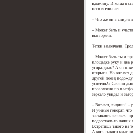
вдымину. И когда я ст
него вселились.
– Что же он в спирити
– Может быть и участв
вытворяли.
Тетки замолчали. Трол
– Может быть ты и пра
площадке руку и два р
угораздило? А он отве
открыты. Но вот-вот д
другой поезд подожду
успеешь!» Словно дья
проволокло по платфор
зеркало увидел и зато
– Вот-вот, видишь! – 
И ученые говорят, что
заставлять человека пр
подростков-то наших 
Встретишь такого на т
А когда такого милици