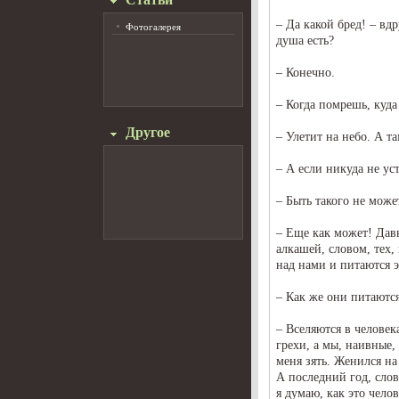
– Да какой бред! – вд
Фотогалерея
душа есть?
– Конечно.
– Когда помрешь, куда
Другое
– Улетит на небо. А та
– А если никуда не ус
– Быть такого не може
– Еще как может! Дав
алкашей, словом, тех,
над нами и питаются 
– Как же они питаютс
– Вселяются в человек
грехи, а мы, наивные,
меня зять. Женился на
А последний год, слов
я думаю, как это чело