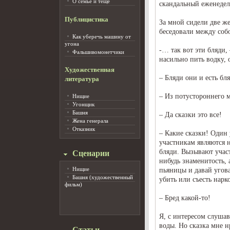
О семье и тёще
скандальный еженедел
Публицистика
За мной сидели две ж
беседовали между соб
Как уберечь машину от
угона
-… так вот эти бляди,
Фальшивомонетчики
насильно пить водку, 
Художественная
– Бляди они и есть бля
литература
– Из потустороннего 
Нищие
Угонщик
Башня
– Да сказки это все!
Жена генерала
Отказник
– Какие сказки! Один 
участникам являются 
бляди. Вызывают учас
Сценарии
нибудь знаменитость, а
Нищие
пьяницы и давай угова
Башня (художественный
убить или съесть нарк
фильм)
– Бред какой-то!
Я, с интересом слушав
воды. Но сказка мне н
Статьи