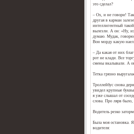
это сделал?
– Ох, и не говори! Та
другая в карман залез
интеллигентный такой 
вылезли. А он: «Ну, из
думаю. Мудак, говорю,
Вон морду какую наел
– Да какая от них бла
рот не клади. Все тор
смены вкалывали. А 
Тетка грязно выругала
Троллейбус снова дерн
увидел крупные буквы 
я уже слышал от сосед
слова. Про лярв было, 
Водитель резко заторм
Была моя остановка. Я
водителя: