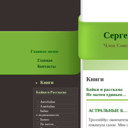
Серге
Член Союз
Главное меню
Главная
Контакты
Книги
Книги
Байки и рассказы
Байки и Рассказы
Не матом единым…
Автобайки
Алкобайки
АСТРАЛЬНЫЕ Б…
Байки
о недвижимости
Троллейбус окончатель
Бизнес
Не матом...
покинула салон. Мне с