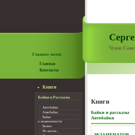
Серге
Член Союз
Главное меню
Главная
Контакты
Книги
Байки и Рассказы
Книги
Автобайки
Байки и рассказы
Алкобайки
Байки
Автобайки
о недвижимости
Бизнес
Не матом...
ЭКЗАМЕНАТОР