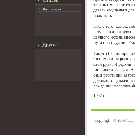
то и экзамены не сда
Фотогалерея
давали ему деньги дл
подмазать.
После того, как экзам
вступал в азартную и
удачного исхода внес
ну, а при неудаче – б
Другое
Так его бизнес процве
экономики на рыночны
свои руки. И редкий 
гаишные проверки. А в
сами работники автод
дорожного движения н
вождение наверняка бы
1997 г.
Copyright © 2009 Сер