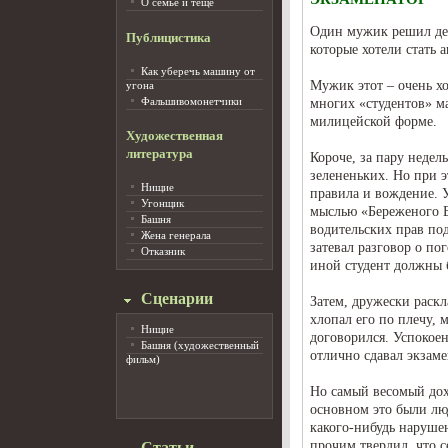
О семье и тёще
Один мужик решил день
Публицистика
которые хотели стать
Как уберечь машину от
Мужик этот – очень х
угона
Фальшивомонетчики
многих «студентов» ма
милицейской форме.
Художественная
литература
Короче, за пару недел
зелененьких. Но при э
Нищие
правила и вождение. 
Угонщик
мыслью «Береженого Б
Башня
водительских прав по
Жена генерала
затевал разговор о по
Отказник
иной студент должны 
Сценарии
Затем, дружески раск
хлопал его по плечу, 
Нищие
договорился. Успокоен
Башня (художественный
отлично сдавал экзаме
фильм)
Но самый весомый дохо
основном это были люд
какого-нибудь нарушен
прочим твердил, что с
Статьи