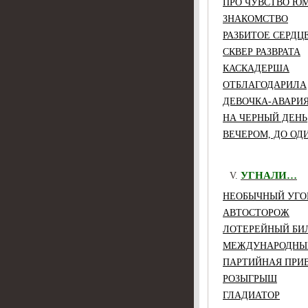
ПРО ЧУВСТВО Ю
ЗНАКОМСТВО
РАЗБИТОЕ СЕРДЦ
СКВЕР РАЗВРАТА
КАСКАДЕРША
ОТБЛАГОДАРИЛА
ДЕВОЧКА-АВАРИ
НА ЧЕРНЫЙ ДЕНЬ
ВЕЧЕРОМ, ДО О
УГНАЛИ…
НЕОБЫЧНЫЙ УГ
АВТОСТОРОЖ
ЛОТЕРЕЙНЫЙ БИ
МЕЖДУНАРОДНЫ
ПАРТИЙНАЯ ПРИ
РОЗЫГРЫШ
ГЛАДИАТОР