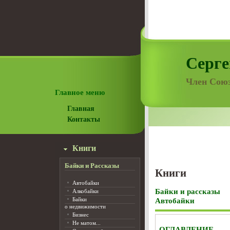
Серге
Член Союз
Главное меню
Главная
Контакты
Книги
Байки и Рассказы
Книги
Автобайки
Байки и рассказы
Алкобайки
Байки
Автобайки
о недвижимости
Бизнес
Не матом...
ОГЛАВЛЕНИЕ