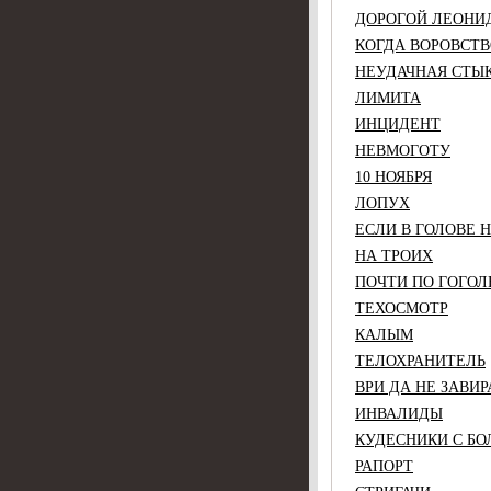
ДОРОГОЙ ЛЕОНИ
КОГДА ВОРОВСТВ
НЕУДАЧНАЯ СТЫ
ЛИМИТА
ИНЦИДЕНТ
НЕВМОГОТУ
10 НОЯБРЯ
ЛОПУХ
ЕСЛИ В ГОЛОВЕ 
НА ТРОИХ
ПОЧТИ ПО ГОГО
ТЕХОСМОТР
КАЛЫМ
ТЕЛОХРАНИТЕЛЬ
ВРИ ДА НЕ ЗАВИР
ИНВАЛИДЫ
КУДЕСНИКИ С Б
РАПОРТ