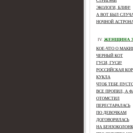
СТРИГАЧИ
ЭКОЛОГИ, БЛИН!
А ВОТ БЫЛ СЛУЧА
НОЧНОЙ АСТРОН
ЖЕНЩИНА З
КОЕ-ЧТО О МАК
ЧЕРНЫЙ КОТ
ГУСИ, ГУСИ!
РОССИЙСКАЯ КО
КУКЛА
ЧТОБ ТЕБЕ ПУСТ
ВСЕ ПРОПИЛ, А 
ОТОМСТИЛ
ПЕРЕСТАРАЛАСЬ
ПО ДЕВОЧКАМ
ДОГОВОРИЛАСЬ
НА БЕНЗОКОЛОН