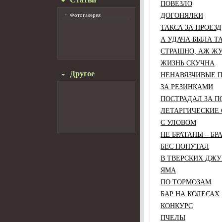
ПОВЕЗЛО
Фотогалерея
ДОГОНЯЛКИ
ТАКСА ЗА ПРОЕЗД
А УДАЧА БЫЛА Т
СТРАШНО, АЖ Ж
ЖИЗНЬ СКУЧНА
Другое
НЕНАВЯЗЧИВЫЕ
ЗА РЕЗИНКАМИ
ПОСТРАДАЛ ЗА П
ЛЕТАРГИЧЕСКИЕ
С УЛОВОМ
НЕ БРАТАНЫ – Б
БЕС ПОПУТАЛ
В ТВЕРСКИХ ДЖ
ЯМА
ПО ТОРМОЗАМ
БАР НА КОЛЕСАХ
КОНКУРС
ПЧЕЛЫ