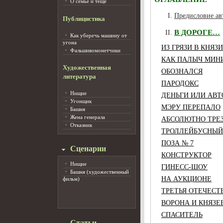
О семье и тёще
Предисловие ав
Публицистика
В ДОРОГЕ…
Как уберечь машину от
угона
ИЗ ГРЯЗИ В КНЯЗИ
Фальшивомонетчики
КАК ПАЛЫЧ МИН
Художественная
ОБОЗНАЛСЯ
литература
ПАРОДОКС
Нищие
ДЕНЬГИ ИЛИ АВТ
Угонщик
МЭРУ ПЕРЕПАЛО
Башня
Жена генерала
АБСОЛЮТНО ТРЕ
Отказник
ТРОЛЛЕЙБУСНЫЙ
ПОЗА № 7
Сценарии
КОНСТРУКТОР
Нищие
ГИНЕСС-ШОУ
Башня (художественный
НА АУКЦИОНЕ
фильм)
ТРЕТЬЯ ОТЕЧЕСТ
ВОРОНА И КНЯЗЕ
СПАСИТЕЛЬ
Статьи