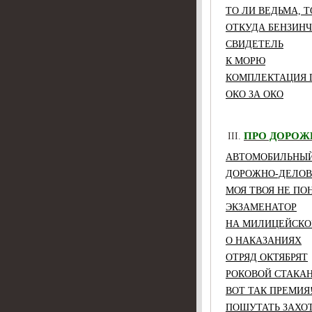
ТО ЛИ ВЕДЬМА, Т
ОТКУДА БЕНЗИНЧ
СВИДЕТЕЛЬ
К МОРЮ
КОМПЛЕКТАЦИЯ 
ОКО ЗА ОКО
ПРО ДОРОЖ
АВТОМОБИЛЬНЫЙ
ДОРОЖНО-ДЕЛОВ
МОЯ ТВОЯ НЕ ПО
ЭКЗАМЕНАТОР
НА МИЛИЦЕЙСКО
О НАКАЗАНИЯХ
ОТРЯД ОКТЯБРЯТ
РОКОВОЙ СТАКА
ВОТ ТАК ПРЕМИЯ
ПОШУТАТЬ ЗАХО