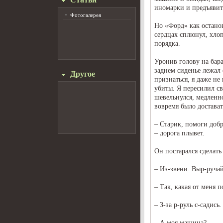
иномарки и предъявит
Фотогалерея
Но «Форд» как останов
сердцах сплюнул, хло
порядка.
Уронив голову на бар
заднем сиденье лежал
Другое
признаться, я даже н
убиты. Я пересилил св
шевельнулся, медленн
вовремя было достават
– Старик, помоги добр
– дорога плывет.
Он постарался сделать
– Из-звени. Выр-ручай
– Так, какая от меня 
– З-за р-руль с-садись.
– А моя машина?