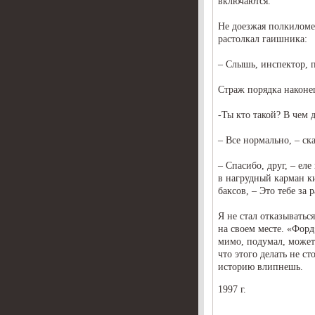
включаются.
Не доезжая полкиломе
растолкал гаишника:
– Слышь, инспектор,
Страж порядка наконец
-Ты кто такой? В чем 
– Все нормально, – ска
– Спасибо, друг, – ел
в нагрудный карман к
баксов, – Это тебе за р
Я не стал отказыватьс
на своем месте. «Форд
мимо, подумал, может
что этого делать не с
историю влипнешь.
1997 г.