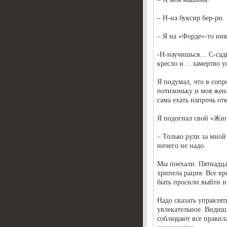
– Н-на буксир бер-ри.
– Я на «Форде»-то ник
-Н-научишься… С-садис
кресло и… замертво у
Я подумал, что в соп
потихоньку и моя жена
сама ехать напрочь отк
Я подогнал свой «Жиг
– Только рули за мной
ничего не надо.
Мы поехали. Пятнадца
хрипела рация. Все вр
быть просили выйти н
Надо сказать управля
увлекательное. Видиш
соблюдают все правил