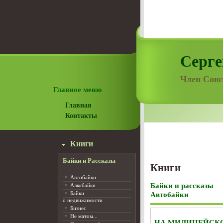
Серге
Член Союз
Главное меню
Главная
Контакты
Книги
Байки и Рассказы
Книги
Автобайки
Байки и рассказы
Алкобайки
Байки
Автобайки
о недвижимости
Бизнес
Не матом...
НА МИЛИЦЕЙСК