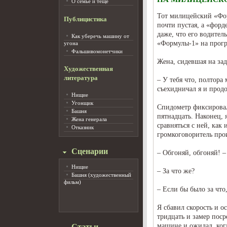
О семье и тёще
Тот милицейский «Фор
Публицистика
почти пустая, а «форд
даже, что его водител
Как уберечь машину от
«Формулы-1» на прогр
угона
Фальшивомонетчики
Жена, сидевшая на зад
Художественная
литература
– У тебя что, полтора
съехидничал я и продо
Нищие
Угонщик
Спидометр фиксировал
Башня
пятнадцать. Наконец,
Жена генерала
сравняться с ней, как
Отказник
громкоговоритель прои
Сценарии
– Обгоняй, обгоняй! –
Нищие
– За что же?
Башня (художественный
фильм)
– Если бы было за чт
Я сбавил скорость и о
тридцать и замер поср
машине и ожидал, ког
Статьи