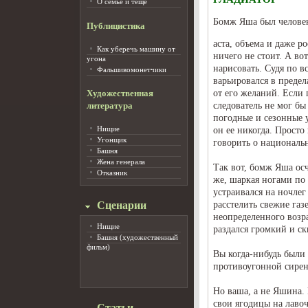
О семье и тёще
Бомж Яша был человек
Публицистика
аста, объема и даже ро
Как уберечь машину от
ничего не стоит. А во
угона
нарисовать. Судя по 
Фальшивомонетчики
варьировался в предел
от его желаний. Если
Художественная
следователь не мог бы
литература
погодные и сезонные 
Нищие
он ее никогда. Просто
Угонщик
говорить о националь
Башня
Жена генерала
Так вот, бомж Яша ос
Отказник
же, шаркая ногами по 
устраивался на ночлег
Сценарии
расстелить свежие газ
неопределенного возра
Нищие
раздался громкий и с
Башня (художественный
фильм)
Вы когда-нибудь были
противоугонной сирены
Но ваша, а не Яшина.
свои ягодицы на лавоч
Статьи