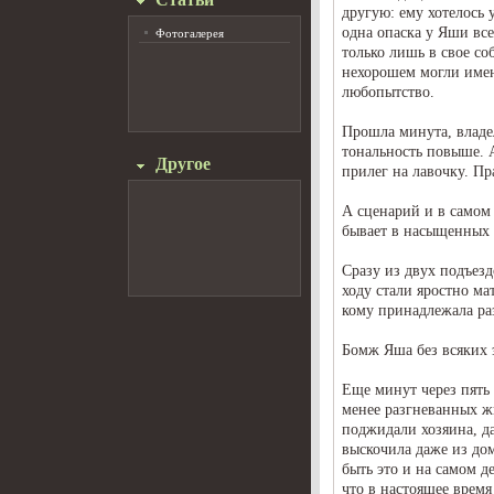
другую: ему хотелось 
одна опаска у Яши все
Фотогалерея
только лишь в свое со
нехорошем могли имен
любопытство.
Прошла минута, владе
тональность повыше. 
Другое
прилег на лавочку. Пр
А сценарий и в самом
бывает в насыщенных
Сразу из двух подъез
ходу стали яростно ма
кому принадлежала ра
Бомж Яша без всяких 
Еще минут через пять
менее разгневанных ж
поджидали хозяина, да
выскочила даже из до
быть это и на самом д
что в настоящее время