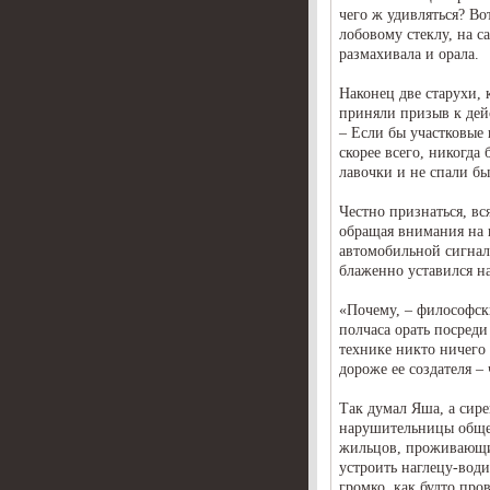
чего ж удивляться? Вот
лобовому стеклу, на с
размахивала и орала.
Наконец две старухи,
приняли призыв к дей
– Если бы участковые 
скорее всего, никогда
лавочки и не спали бы
Честно признаться, вс
обращая внимания на 
автомобильной сигнали
блаженно уставился на
«Почему, – философски
полчаса орать посреди 
технике никто ничего 
дороже ее создателя –
Так думал Яша, а сир
нарушительницы общес
жильцов, проживающи
устроить наглецу-вод
громко, как будто пр