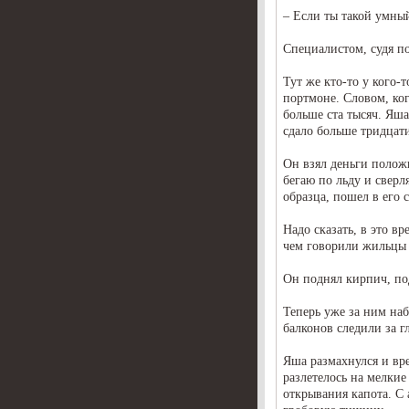
– Если ты такой умный
Специалистом, судя п
Тут же кто-то у кого-
портмоне. Словом, ко
больше ста тысяч. Яша
сдало больше тридцати
Он взял деньги полож
бегаю по льду и сверл
образца, пошел в его 
Надо сказать, в это в
чем говорили жильцы 
Он поднял кирпич, п
Теперь уже за ним наб
балконов следили за г
Яша размахнулся и вре
разлетелось на мелкие
открывания капота. С 