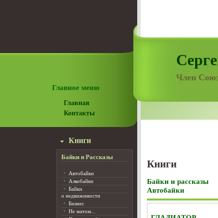
Серге
Член Союз
Главное меню
Главная
Контакты
Книги
Байки и Рассказы
Книги
Автобайки
Байки и рассказы
Алкобайки
Байки
Автобайки
о недвижимости
Бизнес
Не матом...
ГЛАДИАТОР