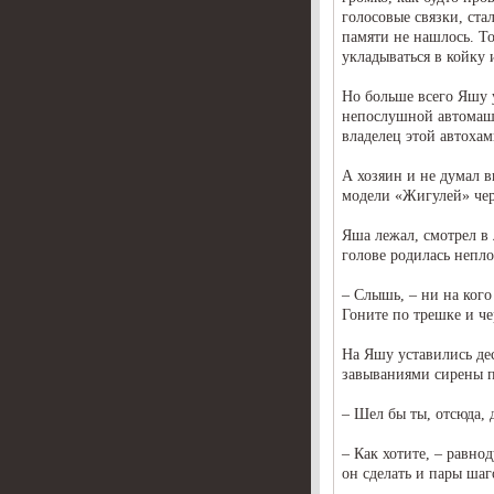
голосовые связки, ста
памяти не нашлось. То
укладываться в койку и
Но больше всего Яшу у
непослушной автомашин
владелец этой автохам
А хозяин и не думал 
модели «Жигулей» чер
Яша лежал, смотрел в л
голове родилась непло
– Слышь, – ни на кого
Гоните по трешке и че
На Яшу уставились дес
завываниями сирены п
– Шел бы ты, отсюда, 
– Как хотите, – равно
он сделать и пары шаг