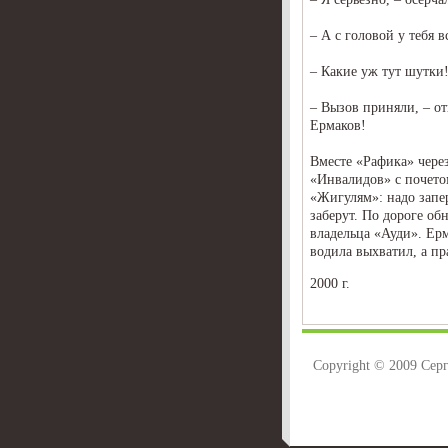
– А с головой у тебя в
– Какие уж тут шутки
– Вызов приняли, – от
Ермаков!
Вместе «Рафика» чере
«Инвалидов» с почетом
«Жигулям»: надо запер
заберут. По дороге об
владельца «Ауди». Ер
водила выхватил, а пр
2000 г.
Copyright © 2009 Сер