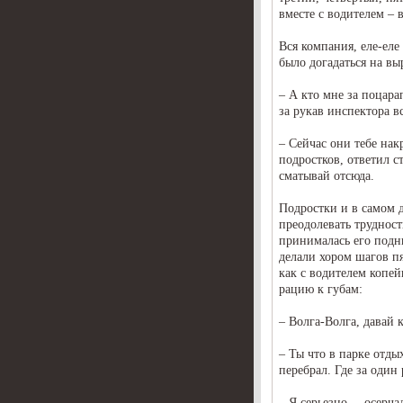
вместе с водителем – 
Вся компания, еле-еле
было догадаться на вы
– А кто мне за поцара
за рукав инспектора 
– Сейчас они тебе на
подростков, ответил ст
сматывай отсюда.
Подростки и в самом д
преодолевать трудност
принималась его подни
делали хором шагов пя
как с водителем копей
рацию к губам:
– Волга-Волга, давай 
– Ты что в парке отды
перебрал. Где за один
– Я серьезно, – осерч