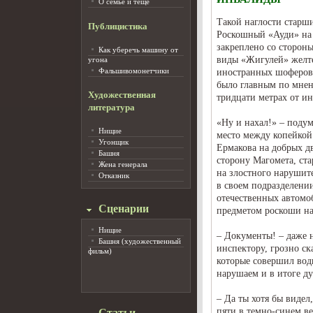
О семье и тёще
Такой наглости старш
Публицистика
Роскошный «Ауди» на 
закреплено со стороны
Как уберечь машину от
виды «Жигулей» желте
угона
Фальшивомонетчики
иностранных шоферов 
было главным по мнени
Художественная
тридцати метрах от ин
литература
«Ну и нахал!» – подум
Нищие
место между копейкой 
Угонщик
Ермакова на добрых дв
Башня
сторону Магомета, ст
Жена генерала
на злостного нарушит
Отказник
в своем подразделении
отечественных автомоб
Сценарии
предметом роскоши на
Нищие
– Документы! – даже н
Башня (художественный
инспектору, грозно ска
фильм)
которые совершил вод
нарушаем и в итоге д
– Да ты хотя бы видел
пяти в темно-синем ве
Статьи