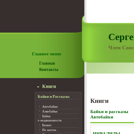
Серге
Член Союз
Главное меню
Главная
Контакты
Книги
Байки и Рассказы
Книги
Автобайки
Байки и рассказы
Алкобайки
Байки
Автобайки
о недвижимости
Бизнес
Не матом...
ИНВАЛИДЫ