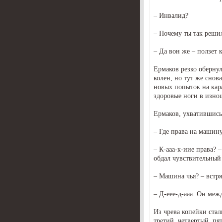
– Инвалид?
– Почему ты так решил
– Да вон же – ползет
Ермаков резко обернул
колен, но тут же снов
новых попыток на кар
здоровые ноги в изно
Ермаков, ухватившись
– Где права на машин
– К-ааа-к-иие права? 
обдал чувствительный
– Машина чья? – встр
– Д-еее-д-ааа. Он меж
Из чрева копейки стал
третий, четвертый, пя