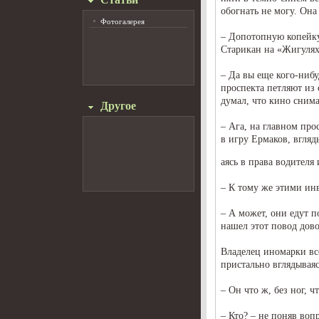
обогнать не могу. Она
Фотогалерея
– Допотопную копейку
Старикан на «Жигулях
– Да вы еще кого-нибу
проспекта петляют из 
думал, что кино сним
Другое
– Ага, на главном про
в игру Ермаков, вгляд
аясь в права водителя
– К тому же этими ин
– А может, они едут п
нашел этот повод дов
Владелец иномарки вс
пристально вглядываяс
– Он что ж, без ног, ч
– Кто? – не поняв воп