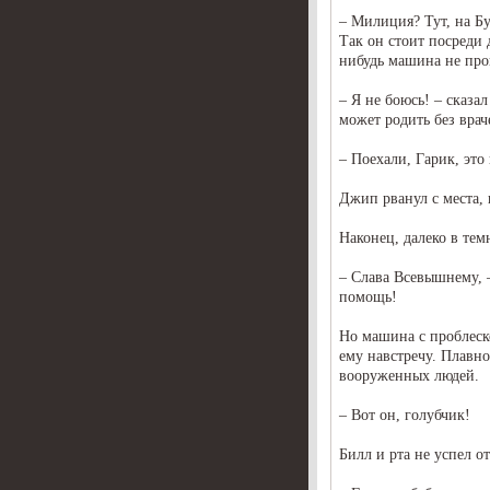
– Милиция? Тут, на Б
Так он стоит посреди 
нибудь машина не пров
– Я не боюсь! – сказал
может родить без вра
– Поехали, Гарик, это
Джип рванул с места,
Наконец, далеко в тем
– Слава Всевышнему, –
помощь!
Но машина с проблеск
ему навстречу. Плавно
вооруженных людей.
– Вот он, голубчик!
Билл и рта не успел о