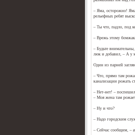
– Яма, осторожно! Яма
рельефных ребят выск
– Ты что, падло, под 
– Врежь этому бомжаку
– Будьте внимательны,
люк и добавил, – А у 
Один из парней заглян
– Что, прямо там рожа
канализации рожать с
– Нет-нет! – поспеши
– Моя жена там рожает
– Ну и что?
– Надо городским слу
– Сейчас сообщим, – а