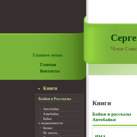
Серге
Член Союз
Главное меню
Главная
Контакты
Книги
Байки и Рассказы
Книги
Автобайки
Байки и рассказы
Алкобайки
Байки
Автобайки
о недвижимости
Бизнес
Не матом...
ЯМА