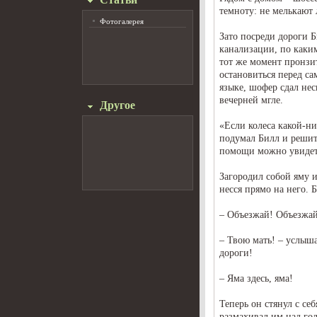
темноту: не мелькают 
Фотогалерея
Зато посреди дороги 
канализации, по каки
тот же момент пронзи
остановиться перед с
языке, шофер сдал нес
вечерней мгле.
Другое
«Если колеса какой-ни
подумал Билл и решит
помощи можно увидеть
Загородил собой яму 
несся прямо на него. 
– Объезжай! Объезжа
– Твою мать! – услыша
дороги!
– Яма здесь, яма!
Теперь он стянул с с
размахивал им над го