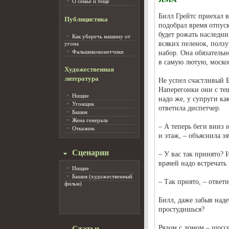
О семье и тёще
Билл Грейтс приехал 
Публицистика
подобрал время отпуск
будет рожать наследн
Как уберечь машину от
всяких пеленок, пол
угона
Фальшивомонетчики
набор. Она обязательн
в самую лютую, моско
Художественная
литература
Не успел счастливый Б
Наперегонки они с те
Нищие
надо же, у супруги ка
Угонщик
ответила диспетчер.
Башня
Жена генерала
– А теперь беги вниз 
Отказник
и этаж, – объяснила з
Сценарии
– У вас так принято? 
врачей надо встречать 
Нищие
Башня (художественный
– Так приято, – ответ
фильм)
Билл, даже забыв наде
простудишься?
Рядом с домом – шоссе
Статьи