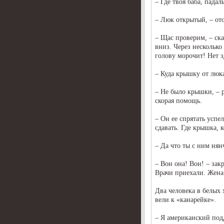
– Где твоя баба, падал
– Люк открытый, – ото
– Щас проверим, – ска
вниз. Через несколько 
голову морочит! Нет з
– Куда крышку от люк
– Не было крышки, – р
скорая помощь.
– Он ее спрятать успе
сдавать. Где крышка, к
– Да что ты с ним нян
– Вон она! Вон! – за
Врачи приехали. Жена
Два человека в белых
вели к «канарейке».
– Я американский подд