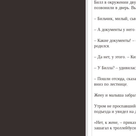
Билл в окружении дву
позвонили в дверь. Вы
– Бильчик, милый, сын
– А документы у него 
– Какие документы! – 
родился.
– Да нет, у этого. – 
– У Билла? – удивилас
– Пошли отсюда, сказа
вниз по лестнице.
Жену и малыша забрал
Утром не проспавшийс
подъезда и увидел на 
«Нет, к жене, – приказ
зашагал к троллейбусн