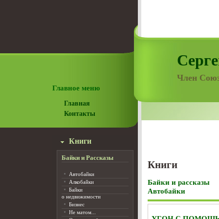
Серге
Член Союз
Главное меню
Главная
Контакты
Книги
Байки и Рассказы
Книги
Автобайки
Байки и рассказы
Алкобайки
Байки
Автобайки
о недвижимости
Бизнес
Не матом...
УГОН С ПОМОЩ