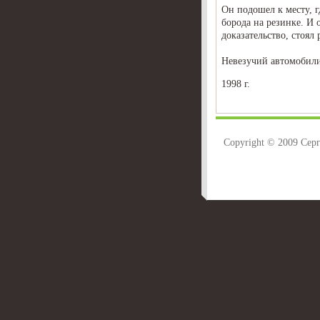
Он подошел к месту, г
борода на резинке. И 
доказательство, стоял 
Невезучий автомобили
1998 г.
Copyright © 2009 Сер