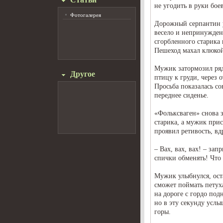
не угодить в руки бое
Фотогалерея
Дорожный серпантин у
весело и непринужден
сгорбленного старика
Пешеход махал клюкой
Мужик затормозил ряд
Другое
птицу к груди, через 
Просьба показалась с
переднее сиденье.
«Фольксваген» снова 
старика, а мужик прис
проявил ретивость, вд
– Вах, вах, вах! – зап
спички обменять! Что 
Мужик улыбнулся, оста
сможет поймать петуха
на дороге с гордо под
но в эту секунду услы
горы.