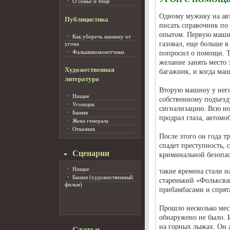
О семье и тёще
Одному мужику на авт
Публицистика
писать справочник по 
опытом. Первую машину
Как уберечь машину от
газовал, еще больше в
угона
Фальшивомонетчики
попросил о помощи. То
желание занять место 
Художественная
багажник, и когда маш
литература
Вторую машину у него
Нищие
собственному подъезд
Угонщик
сигнализацию. Всю ноч
Башня
продрал глаза, автомо
Жена генерала
Отказник
После этого он года т
спадет преступность, 
Сценарии
криминальной безопас
Нищие
такие времена стали н
Башня (художественный
старенький «Фольксва
фильм)
прибамбасами и спрят
Прошло несколько мес
обнаружено не было. И
на горных лыжах. Он 
Статьи