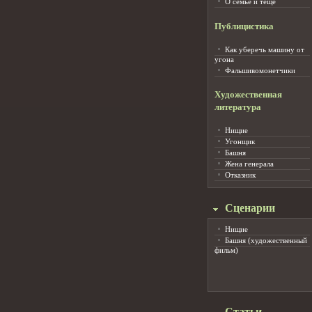
О семье и тёще
Публицистика
Как уберечь машину от
угона
Фальшивомонетчики
Художественная
литература
Нищие
Угонщик
Башня
Жена генерала
Отказник
Сценарии
Нищие
Башня (художественный
фильм)
Статьи