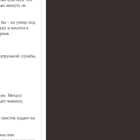
ько минуту не
 бы – на улице под
уку и несется к
рник.
патрульной службы,
елю. Металл
дает машину,
свисток падает на
мены они