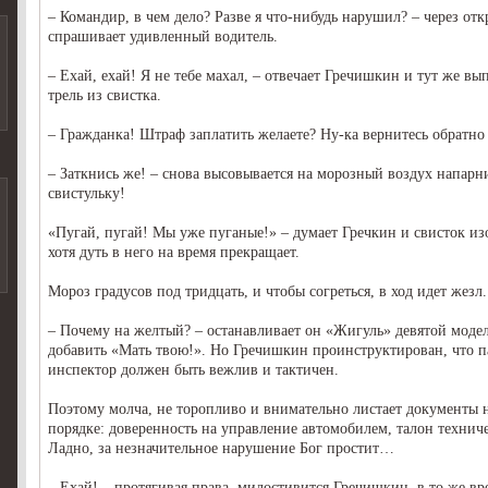
– Командир, в чем дело? Разве я что-нибудь нарушил? – через от
спрашивает удивленный водитель.
– Ехай, ехай! Я не тебе махал, – отвечает Гречишкин и тут же в
трель из свистка.
– Гражданка! Штраф заплатить желаете? Ну-ка вернитесь обратно 
– Заткнись же! – снова высовывается на морозный воздух напарни
свистульку!
«Пугай, пугай! Мы уже пуганые!» – думает Гречкин и свисток изо
хотя дуть в него на время прекращает.
Мороз градусов под тридцать, и чтобы согреться, в ход идет жезл.
– Почему на желтый? – останавливает он «Жигуль» девятой модел
добавить «Мать твою!». Но Гречишкин проинструктирован, что 
инспектор должен быть вежлив и тактичен.
Поэтому молча, не торопливо и внимательно листает документы 
порядке: доверенность на управление автомобилем, талон техниче
Ладно, за незначительное нарушение Бог простит…
– Ехай! – протягивая права, милостивится Гречишкин, в то же вр