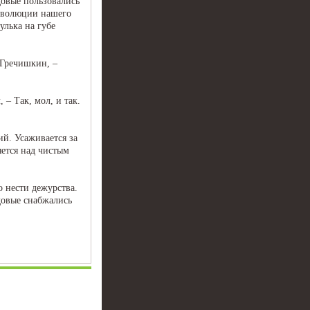
довые пользовались
революции нашего
улька на губе
 Гречишкин, –
 – Так, мол, и так.
ий. Усаживается за
яется над чистым
 нести дежурства.
довые снабжались