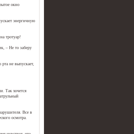
крытое окно
ыпускает энергичную
на тротуар!
к, – Не то заберу
 рта не выпускает,
и. Так хочется
патрульный
нарушителя. Все в
ского осмотра.
емя чувствуя, что