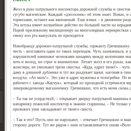
Жезл в руке патрульного инспектора дорожной службы и свисток 
сугубо магические. Каждый «дэпээсник» об этом знает. Взмах, и 
тормозами, встанет как вкопанный. Еще взмах – и движение разр
Эта штука имеет волшебное действо по большей части на неради
Порой прилежному милиционеру на многолюдных перекрестках 
смену изо рта выпускать не приходится.
Новобранцу дорожно-патрульной службы, сержанту Гречишкину 
честь – возглавить один из таких переходов. Чуть зазеваешься, и
нарушителей начинают челноками шнырять между колоннами м
хоть и молод, но строг и внимателен. Летает жезл в его руках, ка
жонглера, не умолкают трели свистка. «Куда, едрит твою!» – чуть
даму в длинной дубленке и тут же раздувает щеки, нагоняя в сви
воздуха: «Ах мать!». Это уже в адрес мужичка в телогрейке. По 
рабочего с завода «Каучук», который из проходной устремился че
ликероводочному магазинчику. Гречишкин, что есть мочи снова д
– Ты так не усердствуй, – открывает дверцу патрульной машины и
напарнику пожилой инспектор в звании старшины, – Не только у 
прохожих уши закладывает от твоего свиста.
– Так я что? Пусть они не нарушают, – отвечает Гречишкин и ма
сторону дороги. Тут же рядом с ним останавливается синяя «Волг