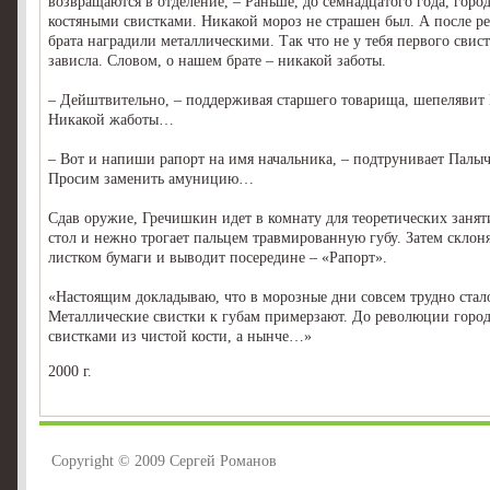
возвращаются в отделение, – Раньше, до семнадцатого года, горо
костяными свистками. Никакой мороз не страшен был. А после 
брата наградили металлическими. Так что не у тебя первого свист
зависла. Словом, о нашем брате – никакой заботы.
– Дейштвительно, – поддерживая старшего товарища, шепелявит
Никакой жаботы…
– Вот и напиши рапорт на имя начальника, – подтрунивает Палыч,
Просим заменить амуницию…
Сдав оружие, Гречишкин идет в комнату для теоретических занят
стол и нежно трогает пальцем травмированную губу. Затем склон
листком бумаги и выводит посередине – «Рапорт».
«Настоящим докладываю, что в морозные дни совсем трудно стало
Металлические свистки к губам примерзают. До революции горо
свистками из чистой кости, а нынче…»
2000 г.
Copyright © 2009 Сергей Романов