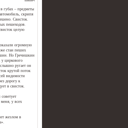
в губах – предметы
автомобиль, скрипя
ешено. Свисток.
вых пешеходов.
свисток целую
оказали огромную
 уже стаи пеших
ашин. Но Гречишкин
к у циркового
 слышно ругает он
сток крутой поток
всей видимости
рез дорогу к
ует в свисток.
 советует
меня, у всех
шет жезлом в
а».