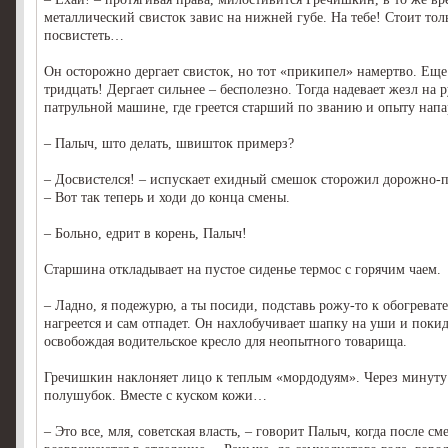
металлический свисток завис на нижней губе. На тебе! Стоит тол
посвистеть…
Он осторожно дергает свисток, но тот «прикипел» намертво. Еще
тридцать! Дергает сильнее – бесполезно. Тогда надевает жезл на р
патрульной машине, где греется старший по званию и опыту напа
– Палыч, што делать, швишток примерз?
– Досвистелся! – испускает ехидный смешок сторожил дорожно-
– Вот так теперь и ходи до конца смены.
– Больно, едрит в корень, Палыч!
Старшина откладывает на пустое сиденье термос с горячим чаем.
– Ладно, я подежурю, а ты посиди, подставь рожу-то к обогреват
нагреется и сам отпадет. Он нахлобучивает шапку на уши и поки
освобождая водительское кресло для неопытного товарища.
Гречишкин наклоняет лицо к теплым «мордодуям». Через минуту 
полушубок. Вместе с куском кожи…
– Это все, мля, советская власть, – говорит Палыч, когда после с