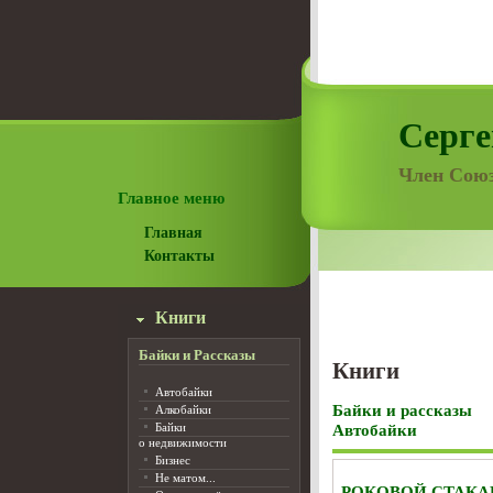
Серге
Член Союз
Главное меню
Главная
Контакты
Книги
Байки и Рассказы
Книги
Автобайки
Байки и рассказы
Алкобайки
Байки
Автобайки
о недвижимости
Бизнес
Не матом...
РОКОВОЙ СТАКА