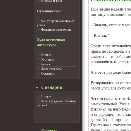
О семье и тёще
Еще за две недели вп
Публицистика
пятницу я позвонил ем
Как уберечь машину от
– Знаешь, старик у ме
угона
Фальшивомонетчики
– Как так?
Художественная
литература
Среди всех автолюбит
права не забирали, а в
Нищие
заметить, что соблюде
Угонщик
разжалобить инспектор
Башня
Жена генерала
А в этот раз дело было
Отказник
Возвращался он от те
Сценарии
часов угощала любимо
Нищие
Честно сказать, сам В
Башня (художественный
замечательный. Уже к 
фильм)
Взглянул на него Вад
и определяет, что с та
дерзкий план пришел. 
Где-то даже статистик
Решил и Вадим попроб
Статьи