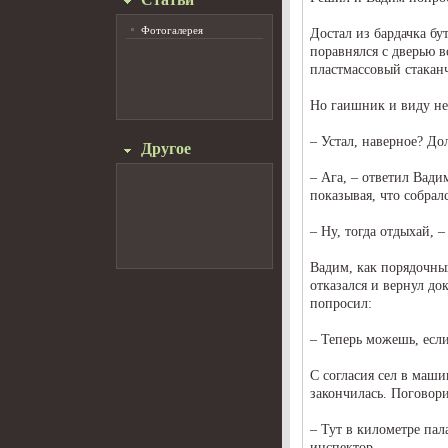
Фотогалерея
Достал из бардачка бу
поравнялся с дверью в
пластмассовый стакан
Но гаишник и виду не 
– Устал, наверное? До
Другое
– Ага, – ответил Вади
показывая, что собралс
– Ну, тогда отдыхай, 
Вадим, как порядочны
отказался и вернул до
попросил:
– Теперь можешь, если
С согласия сел в маш
закончилась. Поговори
– Тут в километре пал
инспектор.