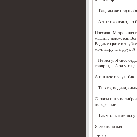
– Так, мы же под шаф
– А ты тихонечко, по б
Поехали. Метров шесть
машина движется. Вст
Вадиму сразу в трубку
мол, выручай, друг. А
– Не могу. Я свое от
говорит, – А за угоще
А инспектора улыбают
– Ты что, водила, сам
Словом и права забра
погорячились.
– Так что, какие могу
Я его понимал.
1997 г.