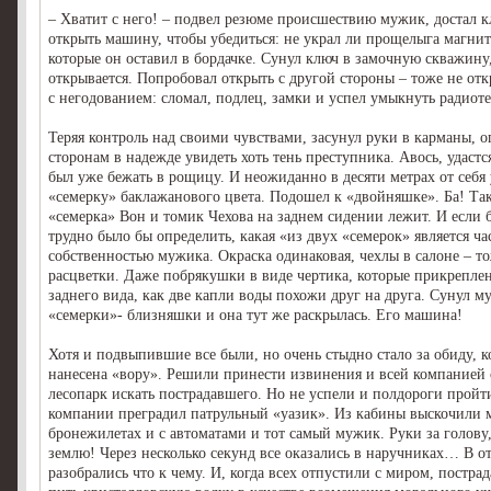
– Хватит с него! – подвел резюме происшествию мужик, достал к
открыть машину, чтобы убедиться: не украл ли прощелыга магнит
которые он оставил в бордачке. Сунул ключ в замочную скважину,
открывается. Попробовал открыть с другой стороны – тоже не от
с негодованием: сломал, подлец, замки и успел умыкнуть радиот
Теряя контроль над своими чувствами, засунул руки в карманы, о
сторонам в надежде увидеть хоть тень преступника. Авось, удастс
был уже бежать в рощицу. И неожиданно в десяти метрах от себя
«семерку» баклажанового цвета. Подошел к «двойняшке». Ба! Так
«семерка» Вон и томик Чехова на заднем сидении лежит. И если б
трудно было бы определить, какая «из двух «семерок» является ча
собственностью мужика. Окраска одинаковая, чехлы в салоне – т
расцветки. Даже побрякушки в виде чертика, которые прикреплен
заднего вида, как две капли воды похожи друг на друга. Сунул м
«семерки»- близняшки и она тут же раскрылась. Его машина!
Хотя и подвыпившие все были, но очень стыдно стало за обиду, к
нанесена «вору». Решили принести извинения и всей компанией 
лесопарк искать пострадавшего. Но не успели и полдороги пройти
компании преградил патрульный «уазик». Из кабины выскочили
бронежилетах и с автоматами и тот самый мужик. Руки за голову
землю! Через несколько секунд все оказались в наручниках… В о
разобрались что к чему. И, когда всех отпустили с миром, постр