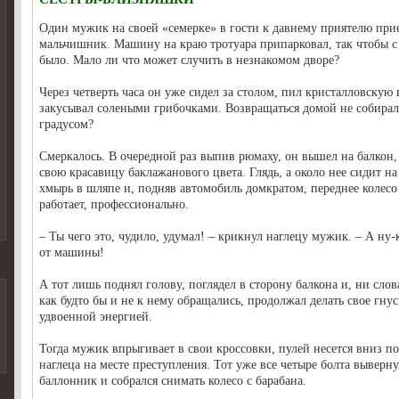
Один мужик на своей «семерке» в гости к давнему приятелю при
мальчишник. Машину на краю тротуара припарковал, так чтобы с
было. Мало ли что может случить в незнакомом дворе?
Через четверть часа он уже сидел за столом, пил кристалловскую
закусывал солеными грибочками. Возвращаться домой не собиралс
градусом?
Смеркалось. В очередной раз выпив рюмаху, он вышел на балкон,
свою красавицу баклажанового цвета. Глядь, а около нее сидит на
хмырь в шляпе и, подняв автомобиль домкратом, переднее колесо
работает, профессионально.
– Ты чего это, чудило, удумал! – крикнул наглецу мужик. – А ну-
от машины!
А тот лишь поднял голову, поглядел в сторону балкона и, ни слова
как будто бы и не к нему обращались, продолжал делать свое гнус
удвоенной энергией.
Тогда мужик впрыгивает в свои кроссовки, пулей несется вниз по
наглеца на месте преступления. Тот уже все четыре болта выверн
баллонник и собрался снимать колесо с барабана.