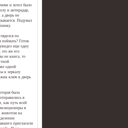
лючи и хотел было
олу и антирадар,
 а дверь не
крывается. Подумал
ехнику.
гляделся по
я поймать? Готов
 увидел еще одну
 это же его
ы не книга, то
стной
оже одной
ы к зеркалу
ужик ключ в дверь
оторая была
отправились в
, как путь всей
 милиционеры в
, животом на
тделении
адавшего пригласили