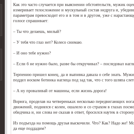
Как это часто случается при выяснении обстоятельств, мужик о
измеривает телосложение и мускульный состав недруга и, убедив
параметрам превосходит его и в том и в другом, уже с нарастающ
голосе спрашивает:
– Ты что делаешь, милый?
– У тебя что глаз нет? Колесо снимаю.
– И оно тебе нужно?
– Если б не нужно было, разве бы откручивал? – последовал нагл
Терпению пришел конец, да и выпивка давала о себе знать. Мужи
поддел носком ботинка наглеца под зад так, что с того шляпа слет
– А ну проваливай от машины, если жизнь дорога!
Ворюга, проделав на четвереньках несколько передвигающих ног
движений, поднялся с колен, ошалело и со страхом в глазах посмо
обидчика и, ни слова не сказав в ответ, бросился наутек в сторону
Из подъезда на помощь друзья выскочили. Что? Как? Надо же! М
да еще поддадим?