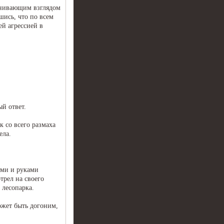
ценивающим взглядом
шись, что по всем
ей агрессией в
ый ответ.
к со всего размаха
ела.
ами и руками
трел на своего
 лесопарка.
ожет быть догоним,