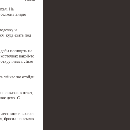
ехал. На
 балкона видно
 водочку и
я: куда ехать под
 дабы поглядеть на
 корточках какой-то
 откручивает. Лихо
ка сейчас же отойди
 не сказав в ответ,
ное дело. С
 лестнице и застает
ул, бросил на землю