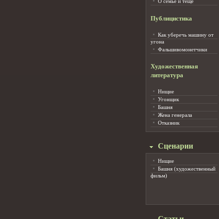
О семье и тёще
Публицистика
Как уберечь машину от
угона
Фальшивомонетчики
Художественная
литература
Нищие
Угонщик
Башня
Жена генерала
Отказник
Сценарии
Нищие
Башня (художественный
фильм)
Статьи