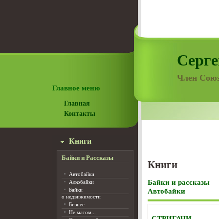
Серге
Член Союз
Главное меню
Главная
Контакты
Книги
Байки и Рассказы
Книги
Автобайки
Байки и рассказы
Алкобайки
Байки
Автобайки
о недвижимости
Бизнес
Не матом...
СТРИГАЧИ