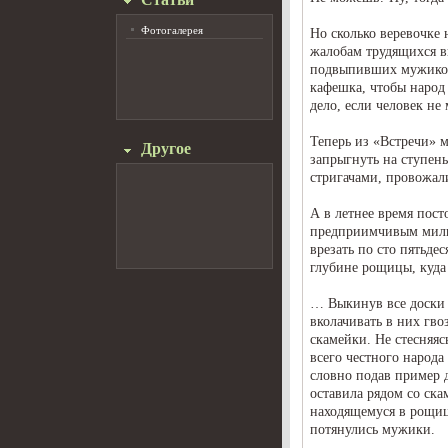
Фотогалерея
Но сколько веревочке 
жалобам трудящихся в
подвыпивших мужиков 
кафешка, чтобы народ 
дело, если человек не
Теперь из «Встречи» 
Другое
запрыгнуть на ступен
стригачами, провожал
А в летнее время пост
предприимчивым милиц
врезать по сто пятьде
глубине рощицы, куда 
… Выкинув все доски
вколачивать в них гво
скамейки. Не стесняяс
всего честного народа
словно подав пример 
оставила рядом со ска
находящемуся в рощиц
потянулись мужики.