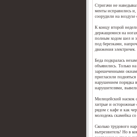
Стригачи не наведывал
менты исправились и,
соорудили на воздухе 
К концу второй недел
держащимися на ногах
полным ходом шел и з
под березками, напроч
движения электричек.
Беда подкралась неза
объявились. Только на 
зарешеченными окнами
пригласили подняться 
нарушением порядка в
нарушителями, вывели 
Милицейский наскок с
хитрые и осторожные 
рядом с кафе и как че
молодежь скамейка со
Сколько трудового на
вытрезвитель! Но в ко