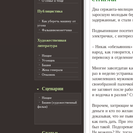
О семье и тёще
Два сержанта-милицио
Публицистика
заросшую молодым бер
задержанные, и стали
Как уберечь машину от
угона
Фальшивомонетчики
Подвыпившие посетите
электрички, с интере
Художественная
литература
– Никак «обезьянник» 
народ, как говорится,
Нищие
перевозку в отделение
Угонщик
Башня
Многие завсегдатаи к
Жена генерала
раз в неделю устраива
Отказник
захмелевших мужиков 
своеобразной палочко
Сценарии
не заглянет после рабо
и водочка в разлив? С
Нищие
Башня (художественный
Впрочем, хитрющие ме
фильм)
деньги и кто по желан
доказывая, что не пья
как пить дать. При эт
был такой. Подозревае
Не можешь? Ну, тогда 
Статьи