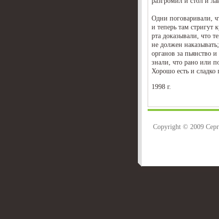
разгромил и стол и ла
Одни поговаривали, ч
и теперь там стригут 
рта доказывали, что т
не должен наказывать
органов за пьянство и
знали, что рано или п
Хорошо есть и сладко 
1998 г.
Copyright © 2009 Сер