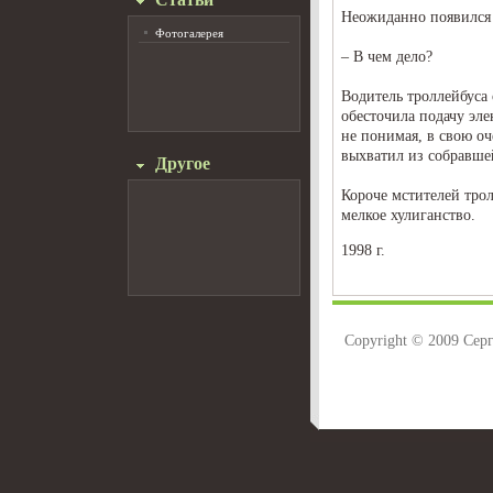
Неожиданно появился
Фотогалерея
– В чем дело?
Водитель троллейбуса 
обесточила подачу эле
не понимая, в свою оче
выхватил из собравше
Другое
Короче мстителей трол
мелкое хулиганство.
1998 г.
Copyright © 2009 Сер