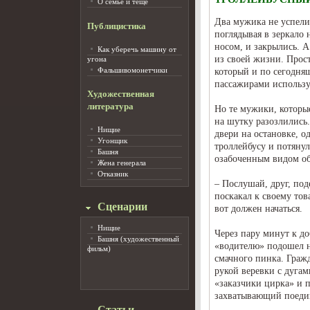
О семье и тёще
Два мужика не успели 
Публицистика
поглядывая в зеркало 
носом, и закрылись. 
Как уберечь машину от
из своей жизни. Прост
угона
Фальшивомонетчики
который и по сегодня
пассажирами использу
Художественная
литература
Но те мужики, которы
на шутку разозлились.
Нищие
двери на остановке, о
Угонщик
троллейбусу и потянул
Башня
озабоченным видом об
Жена генерала
Отказник
– Послушай, друг, по
поскакал к своему тов
Сценарии
вот должен начаться.
Нищие
Через пару минут к д
Башня (художественный
«водителю» подошел н
фильм)
смачного пинка. Гражд
рукой веревки с дугам
«заказчики цирка» и 
захватывающий поеди
Статьи