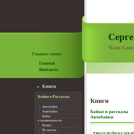
Серге
Член Союз
Главное меню
Главная
Контакты
Книги
Байки и Рассказы
Книги
Автобайки
Байки и рассказы
Алкобайки
Байки
Автобайки
о недвижимости
Бизнес
Не матом...
ТРОЛЛЕЙБУСНЫ