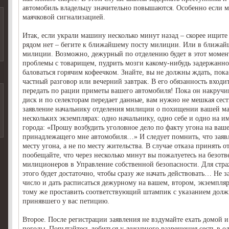
автомобиль владельцу значительно повышаются. Особенно если 
маячковой сигнализацией.
Итак, если украли машину несколько минут назад – скорее ищите
рядом нет – бегите к ближайшему посту милиции. Или в ближай
милиции. Возможно, дежурный по отделению будет в этот момен
проблемы с товарищем, пудрить мозги какому-нибудь задержанн
баловаться горячим кофеечком. Знайте, вы не должны ждать, пока
частный разговор или вечерний завтрак. В его обязанность входи
передать по рации приметы вашего автомобиля! Пока он накручи
диск и по селекторам передает данные, вам нужно не мешкая сест
заявление начальнику отделения милиции о похищении вашей м
нескольких экземплярах: одно начальнику, одно себе и одно на и
города: «Прошу возбудить уголовное дело по факту угона на ваш
принадлежащего мне автомобиля…» И следует помнить, что заявл
месту угона, а не по месту жительства. В случае отказа принять о
пообещайте, что через несколько минут вы пожалуетесь на безотв
милиционеров в Управление собственной безопасности. Для стр
этого будет достаточно, чтобы сразу же начать действовать… Не за
число и дать расписаться дежурному на вашем, втором, экземпляр
тому же проставить соответствующий штампик с указанием дол
принявшего у вас петицию.
Второе. После регистрации заявления не вздумайте ехать домой и
погоды. Попытайтесь добиться у дежурного разрешения сесть в о