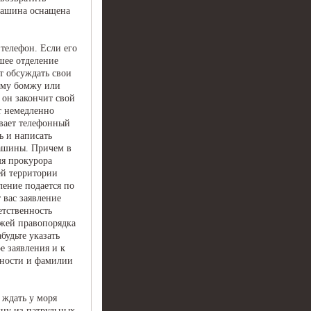
машина оснащена
 телефон. Если его
шее отделение
т обсуждать свои
ому бомжу или
 он закончит свой
т немедленно
вает телефонный
ь и написать
ашины. Причем в
мя прокурора
ей территории
ение подается по
т вас заявление
етственность
ажей правопорядка
будьте указать
е заявления и к
жности и фамилии
 ждать у моря
дну из патрульных