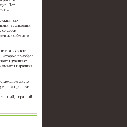
дка. Нет
ния!»
ружии, как
ензий и заявлений
 со своей
ошенько «обмыть»
ые технического
ы, которые приобрел
ажется дубликат
е имеется царапина,
 отдельном листе
аружении пропажи.
ательный, гораздый
ек…