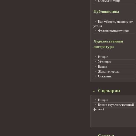
О семье и тёще
Публицистика
Как уберечь машину от
угона
Фальшивомонетчики
Художественная
литература
Нищие
Угонщик
Башня
Жена генерала
Отказник
Сценарии
Нищие
Башня (художественный
фильм)
Статьи