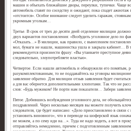
машин и объехать ближайшие дворы, переулки, тупички. Чаще в
автомобиль ставят по соседству и ожидают, пока спадет ажиотаж 
«отстоится». Особое внимание следует уделить гаражам, стоянкам
укромным уголкам…
Третье. В срок от трех до десяти дней отделение милиции должно
двух вариантов постановления: «Возбудить уголовное дело по фа
«Отказать…» В милиции, как правило, с вынесением постановлен
мол, бумаги не нашли, машинистка ушла и закрыла кабинет… В т
рекомендуется произнести фразу: «Вы утаиваете преступное деяни
следовательно, злоупотребляете властью».
Четвертое. Если нашли автомобиль и обнаружили его помятым, 
разукомплектованным, то не поддавайтесь на уговоры милиционер
заявление обратно. Для милиции отзыв заявления будет считатьс
а для вас обернется дополнительными хлопотами. Так что не расс
слов: «Будь мужиком! Не порти нам показатели… Забери заявлен
Пятое. Добившись возбуждения уголовного дела, не обольщайтес
поздравлений. Через несколько месяцев вы можете получить клоч
следователя, где будет написано: «Дело приостановлено в связи 
установить виновного», что в переводе на шоферской язык означ
не можем, а по сему иди на…». Туда не надо ходить, а вот в прок
отправляйтесь немедленно, причем с подготовленным заявлением