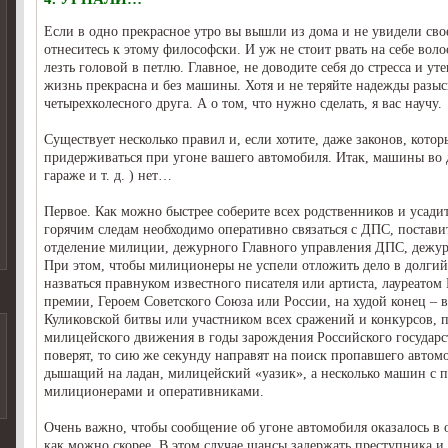
Если в одно прекрасное утро вы вышли из дома и не увидели сво
отнеситесь к этому философски. И уж не стоит рвать на себе воло
лезть головой в петлю. Главное, не доводите себя до стресса и уте
жизнь прекрасна и без машины. Хотя и не теряйте надежды разыс
четырехколесного друга. А о том, что нужно сделать, я вас научу.
Существует несколько правил и, если хотите, даже законов, кото
придерживаться при угоне вашего автомобиля. Итак, машины во д
гараже и т. д. ) нет…
Первое. Как можно быстрее соберите всех родственников и усадит
горячим следам необходимо оперативно связаться с ДПС, поставит
отделение милиции, дежурного Главного управления ДПС, дежур
При этом, чтобы милиционеры не успели отложить дело в долги
назваться правнуком известного писателя или артиста, лауреатом
премии, Героем Советского Союза или России, на худой конец – 
Куликовской битвы или участником всех сражений и конкурсов,
милицейского движения в годы зарождения Российского государ
поверят, то сию же секунду направят на поиск пропавшего автом
дышащий на ладан, милицейский «уазик», а несколько машин с 
милиционерами и оперативниками.
Очень важно, чтобы сообщение об угоне автомобиля оказалось в
как можно скорее. В этом случае шансы задержать преступника и