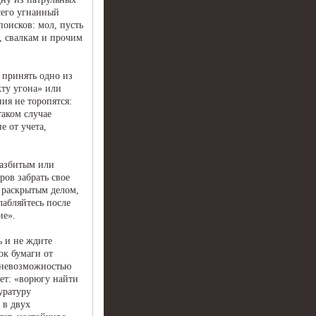
сего угнанный
поисков: мол, пусть
, свалкам и прочим
 принять одно из
кту угона» или
ия не торопятся:
аком случае
е от учета,
разбитым или
ов забрать свое
я раскрытым делом,
лабляйтесь после
ие».
ь и не ждите
ок бумаги от
с невозможностью
ает: «ворюгу найти
уратуру
 в двух