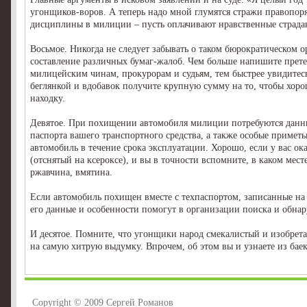
угонщиков-воров. А теперь надо мной глумятся стражи правопоря
дисциплины в милиции – пусть оплачивают нравственные страда
Восьмое. Никогда не следует забывать о таком бюрократическом о
составление различных бумаг-жалоб. Чем больше напишите прет
милицейским чинам, прокурорам и судьям, тем быстрее увидитесь
беглянкой и вдобавок получите крупную сумму на то, чтобы хор
находку.
Девятое. При похищении автомобиля милиции потребуются данн
паспорта вашего транспортного средства, а также особые примет
автомобиль в течение срока эксплуатации. Хорошо, если у вас ок
(отснятый на ксероксе), и вы в точности вспомните, в каком мест
ржавчина, вмятина.
Если автомобиль похищен вместе с техпаспортом, записанные на
его данные и особенности помогут в организации поиска и обн
И десятое. Помните, что угонщики народ смекалистый и изобрет
на самую хитрую выдумку. Впрочем, об этом вы и узнаете из ба
Copyright © 2009 Сергей Романов