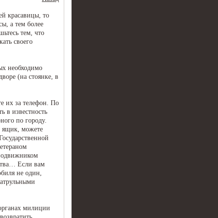
ей красавицы, то
сы, а тем более
шьтесь тем, что
кать своего
рых необходимо
воре (на стоянке, в
е их за телефон. По
ь в известность
ного по городу.
й ящик, можете
 Государственной
ветераном
 подвижником
ства… Если вам
обиля не один,
патрульными
 органах милиции
 возвратить