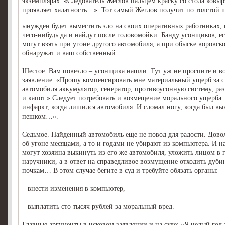
экземплярах: «Следователь Жеглов пальцем краску со стола ковыр
проявляет халатность…». Тот самый Жеглов получит по толстой 
ынужден будет выместить зло на своих оперативных работниках, 
чего-нибудь да и найдут после головомойки. Банду угонщиков, ес
могут взять при угоне другого автомобиля, а при обыске воровс
обнаружат и ваш собственный.
Шестое. Вам повезло – угонщика нашли. Тут уж не проспите и в
заявление: «Прошу компенсировать мне материальный ущерб за с
автомобиля аккумулятор, генератор, противоугонную систему, ра
и капот.» Следует потребовать и возмещение морального ущерба:
инфаркт, когда лишился автомобиля. И сломал ногу, когда был в
пешком…».
Седьмое. Найденный автомобиль еще не повод для радости. Довол
об угоне месяцами, а то и годами не убирают из компьютера. И н
могут хозяина выкинуть из его же автомобиля, уложить лицом в г
наручники, а в ответ на справедливое возмущение отходить дуби
почкам… В этом случае бегите в суд и требуйте обязать органы:
– внести изменения в компьютер,
– выплатить сто тысяч рублей за моральный вред.
Главные аргументы в исковом заявлении и на суде: «Я целый год 