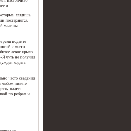
яет, настойчиво
шее и
которые, глядишь,
ли постараются,
кой малины
овремя подайте
нятый с моего
збитое левое крыло
 «Я чуть не получил
ынужден ходить
ьно часто сведения
а любом пикете
рязь, надеть
нкой по ребрам и
терпел от