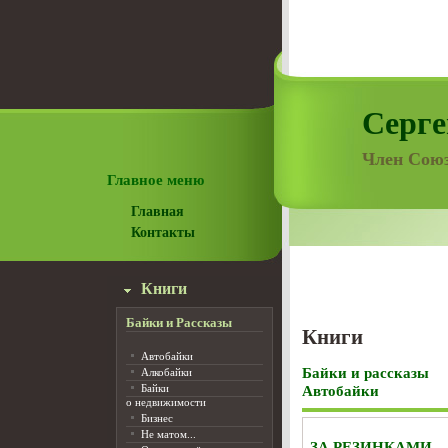
Серге
Член Союз
Главное меню
Главная
Контакты
Книги
Байки и Рассказы
Книги
Автобайки
Байки и рассказы
Алкобайки
Байки
Автобайки
о недвижимости
Бизнес
Не матом...
ЗА РЕЗИНКАМИ