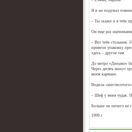
Я и не подумал повино
– Ты скажи и я тебе п
Он еще раз оценивающ
– Вот тебе стольник.
привези упаковку през
здесь – другое там.
До метро «Динамо» был
Через десять минут хр
моем кармане.
Водила «шестисотого»
– Шеф у меня чудак. 
Больше он ничего не с
1999 г.