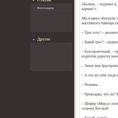
«Болван, – подумал я,
Фотогалерея
карман?».
Мы плавно обогнули «
массивного бампера г
– Трос есть? – делови
Другое
– Какой трос? – недо
– Буксировочный, – п
водители дорогих ино
– Зачем мне буксиров
– А что же тебе тогда
– Резинка…
– Прокладка, что ли? 
– Шофер «Мерса» посм
сторону Беговой:
– Езжай, парень…