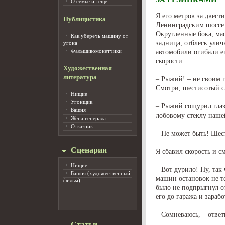
О семье и тёще
Я его метров за двест
Публицистика
Ленинградским шоссе 
Округленные бока, ма
Как уберечь машину от
задница, отблеск ули
угона
Фальшивомонетчики
автомобили огибали ег
скорости.
Художественная
литература
– Рыжий! – не своим г
Смотри, шестисотый с
Нищие
Угонщик
– Рыжий сощурил глаза
Башня
лобовому стеклу наше
Жена генерала
Отказник
– Не может быть! Ше
Сценарии
Я сбавил скорость и см
Нищие
– Вот дурило! Ну, так
Башня (художественный
машин остановок не те
фильм)
было не подпрыгнул от
его до гаража и зараб
– Сомневаюсь, – отве
Статьи